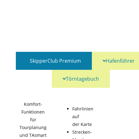
SkipperClub Premium
Hafenführer
Törntagebuch
Komfort-
Fahrlinien
Funktionen
auf
für
der Karte
Tourplanung
Strecken-
und TAsmart