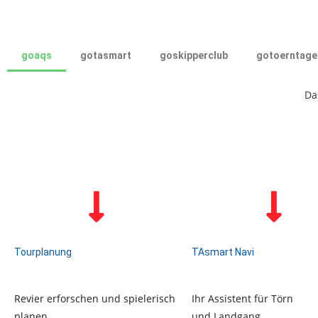
goaqs
gotasmart
goskipperclub
gotoerntage
Da
Tourplanung
TAsmart Navi
Revier erforschen und spielerisch
Ihr Assistent für Törn
planen …
und Landgang …