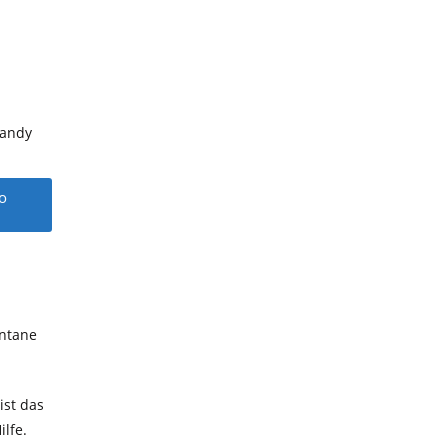
Handy
o
ontane
ist das
lfe.