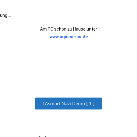
nung …
Am PC schon zu Hause unter
www.aquasirius.de
TAsmart Navi Demo [ 1 ]